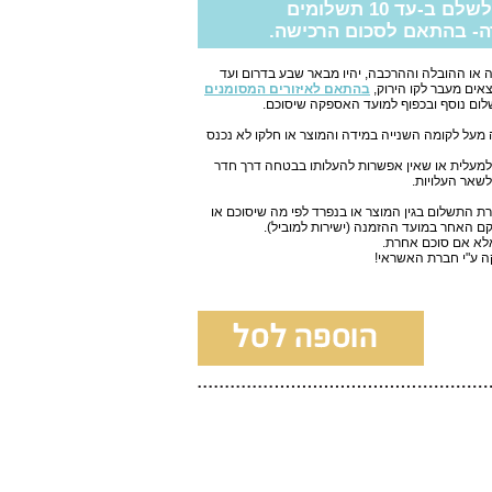
ב-עד 10 תשלומים
ה- בהתאם לסכום הרכישה.
או ההובלה וההרכבה, יהיו מבאר שבע בדרום ועד
צאים מעבר לקו הירוק,
בהתאם לאיזורים המסומנים
ום נוסף ובכפוף למועד האספקה שיסוכם.
 50 ש"ח לכל קומה מעל לקומה השנייה במידה והמוצר או חלקו לא נכנס
ס למעלית או שאין אפשרות להעלותו בבטחה דרך חדר
לשאר העלויות.
ת התשלום בגין המוצר או בנפרד לפי מה שיסוכם או
ם האחר במועד ההזמנה (ישירות למוביל).
אלא אם סוכם אחרת.
קה ע"י חברת האשראי!