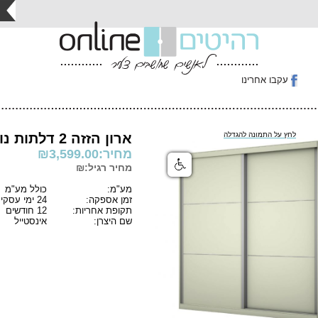
עקבו אחרינו
לחץ על התמונה להגדלה
ארון הזזה 2 דלתות נועם 180
מחיר:
3,599.00
₪
מחיר רגיל:₪
מע"מ:
כולל מע"מ
זמן אספקה:
24 ימי עסקים
תקופת אחריות:
12 חודשים
שם היצרן:
אינסטייל