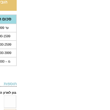
הובל
סכום ר
עד 899 ש"ח
900-1599 ש
1600-2599 
2600-3999 
מ – 4000 ש"ח
תוספות
גוון לארון הז