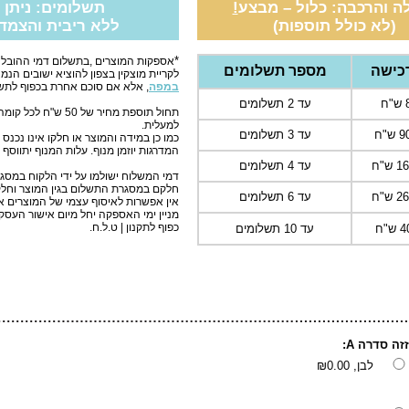
ה והרכבה: כלול – מבצע
!
תשלומים: ניתן לשלם 
(לא כולל תוספות)
ללא ריבית והצמד
*
אספקות המוצרים ,בתשלום דמי ההובלה 
כישה
מספר תשלומים
לקריית מוצקין בצפון להוציא ישובים הנמ
במפה
, אלא אם סוכם אחרת בכפוף לתשל
עד 2 תשלומים
תחול תוספת מחיר של
למעלית.
"ח
עד 3 תשלומים
כמו כן במידה והמוצר או חלקו אינו נכנ
המדרגות יוזמן מנוף. עלות המנוף יתווסף 
ש"ח
עד 4 תשלומים
דמי המשלוח ישולמו על ידי הלקוח במסגר
חלקם במסגרת התשלום בגין המוצר וחלק
ש"ח
עד 6 תשלומים
אין אפשרות לאיסוף עצמי של המוצרים 
מניין ימי האספקה יחל מיום אישור העס
כפוף לתקנון | ט.ל.ח.
עד 10 תשלומים
זה סדרה A:
לבן,
₪0.00