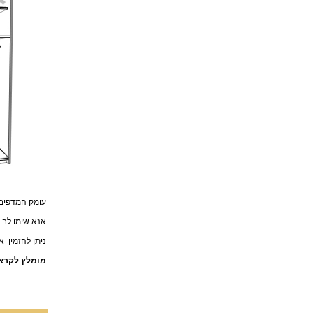
עומק המדפים- 43 ס"
אנא שימו לב. בהזמנ
ניתן להזמין ארונות עד ר
מומלץ לקרא