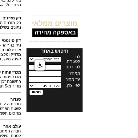
בחייכים. באת
מיוחדות? הג
רק מזרנים
רק מזרנים הי
נתונים בשילוב 30 לילות נסיות על מזרן שתרכשו, אצלכם בבית, לרכוש מזרן בצורה נבונה 
דק סינטטי
נתי בר זוהר -
אדריכלות נוף
חיפוש באתר
מדוייק ומקצו
לגינה מעץ, ד
מכרז פתוח ל
מכרז פתוח לה
התשובה "כן"
מחיר מ-5 חברות בהתחייבות עם שירות מקצועי, איכותי ואחראי.
סנדור
חברת ה.ע. ס
לשטח הפרטי 
מחסום חשמלי 
עולם אחר
חברה המתמ