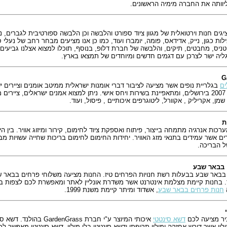
יוותה את החברה מימיה הראשונים.
טניס, מחבטים, תיקים, והלבשה של חברת דלופ, בנוסף, תוכלו למצוא אצלנו גביעים 
ליה ישר לצרכן עם דגמים חדשים ומיוחדים של תמצאו בארץ.
ים
בגלריית נופים אשר מציעה לציבור דברי אומנות ישראלית ממיטב אומנים וציירים 
נוסדה בשנת 2007 בירושלים, ומתאפיינת בשירות ויחס אישי. ניתן למצוא אמנים ישראלים, צ
שמן, אקריליק , אקוורל, ליטוגרפים איכותיים , פיסול, ועוד.
ת
כות אנרגיה מתמחה בייצור, פיתוח ואספקת ציוד לחימום, קירור ומיזוג אוויר. בין 
ים אשר עמידים בתנאי מזג האוויר. יחידות החימום לחימום בריכות שחייה עשויות מ
ל הבריכה.
 בבאר שבע
בבאר שבע בבעלות רשת חנויות הפרחים טיז. החנות מציעה משלוחי פרחים בבאר שבע
וד. בחנות קיימת מצלמת אינטרנט אשר משדרת אונליין לאתר ומאפשרת לכם לצפות ב
חנות פרחים בבאר שבע
, אשדוד ומיתר קיימת משנת 1999.
יר מציעה לכם
דשא סינטטי
לוי אשר דורש אחזקה ומילוי תקופתי ודשא סינטטי בלי מילוי. דשא סינטטי מאפשר ל