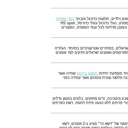
בגדי ספורט
מחברות מובילות כגון, נייק, אדידאס, פומה, יומברו ועוד, כמו כן אנו מציעים מבחר רחב של נעלי ספורט, נעלי כדורגל ונעלי כדורסל, HS sport
וכמובן מדליות לכל ענפי הספורט, המוצרים
ישראלים, במחירים אטרקטיביים במיוחד. הגלריה
יירים מפורסמים ואומנים ישראלים ותיקים לצד אומנים
היתר מספקת יחידות
חימום בריכות
שחייה אשר
בנה פלסטי וצנרת טיטניום אשר עמידה בפני
 והסביבה, זרים מתוקים, בלונים במגוון גדלים
זרי פרחים ללא הגעה פיזית לחנות. רשת הפרחים
איכותי המיוצר ע"י חברת GardenGrass בהולנד. דשא סינטטי של "דשא ניר" מגיע ב-2 אופנים, דשא
כם לחסוך בעלויות המים מאחר והוא לא דורש