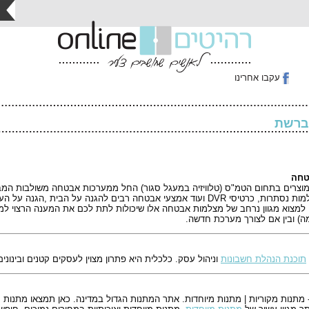
עקבו אחרינו
ברשת
טחה
ים בתחום הטמ"ס (טלוויזיה במעגל סגור) החל ממערכות אבטחה משולבות המבוססות Standalone DVR 
, מצלמות נסתרות, כרטיסי DVR ועוד אמצעי אבטחה רבים להגנה על הבית 
 למצוא מגוון נרחב של מצלמות אבטחה אלו שיכולות לתת לכם את המענה הרצוי למ
) ובין אם לצורך מערכת חדשה.
תוכנת הנהלת חשבונות
וניהול עסק. כלכלית היא פתרון מצוין לעסקים קטנים ובינונים
Gift Onli - מתנות מקוריות | מתנות מיוחדות. אתר המתנות הגדול במדינה. כאן תמצאו מתנ