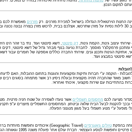
ר מגוון עשיר של
מתנות מיוחדות
, מתנות מיוחדות ואיכותיות במחירים נמוכים. ח
עתם למקום הנכון.
נה החנות הוירטואלית הגדולה בישראל למכירת מזרנים. רק
מזרנים
מאפשרת לכם באמ
נכונה ובטוחה.
 שירותי עיצוב גינות, הקמת גינות,
דק סינטטי
, דשא סינטטי ועוד. נתי בר זוהר הינו ה
 ומתכנן פרמקלצ'ר מוסמך. לחברת נגיעה בנוף מבחר גדול של דשא סינטטי, דקים סינטט
עי, אחזקת הגינות ותכנון גנים. שירותי החברה כוללים אספקה של חומרים עבור דשאי
שא סינטטי במבצע ועוד.
הובלות
ובלות - הוקמה ע"י חברות ותיקות ומקצועיות והוגנות בתחום ההובלות, האם לדעתכ
 חשוב מאוד שהחברה תהיה מקצועית ובעלת ניסיון רב אשר מתמחה בסוגים רבים של
נדור מציעה לכם
מחסומים חשמליים
אשר נועדו לשמירה על שטח חניה פרטית. מט
ובכך להקנות לבעל הבית שלווה וביטחון. המחסומים החשמליים מיוצרים ע"פ תקנים 
מופעל ע"י מנוע חשמלי בעל מגוון מנגנוני הפעלה.
חה בהפקת
טיולים גיאוגרפיים
(Geographic Travel) איכותיים וחופשות 
קטנות, טיולים פרטיים וחופש