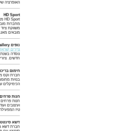
האופרציה של
HD Sport
HD Sport מציגים חנות וירטואלית של מגוון ציוד ספורט והלבשה וכן הלבשה ספורטיבית לגברים, נשים וילדים, חולצות כדורגל ומבחר
משווקת ציוד 
מובאים מאנג
נופים Gallery
ציירים ישראל
חדשים. ציורי 
חימום בריכו
חברת וקס מער
בנויות מחומר
הכימיקלים ש
חנות פרחים
חנות פרחים 
ועיצובים וע
טיז המפעילה
דשא סינטטי
חברת דשא נ
סינטטי עם מי