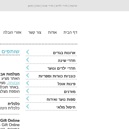
ארונות |
חדרי ילדים |
חדרי שינה |
מזרן |
מזנון
דף הבית
אודות
צור קשר
אזורי הובלה
שותפים 
ארונות בגדים
חדרי שינה
חדרי ילדים ונוער
מצלמות אב
כונניות כוורות וספריות
האתר מציע מוצר
אבטחה
פינות אוכל
.באתר תוכלו
הוספת מצלמה
מזרנים
ספות נוער ואירוח
כלכלית
חיסול מלאי
כלכלית הינה
Gift Online
ne