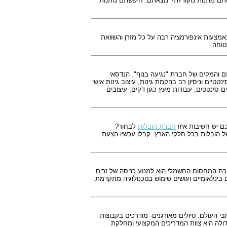
יפשתם מתנות מקוריות? מצאתם. חיפשתם מתנות
צעות אינפורמציה רבה על כל מזרן והשוואת
יוזם והמקים של חברת "נגיעה בנוף". הנדסאי
יים וניסיון רב בהקמת גינות, עיצוב גינות אישי
ם סינטטים, עבודות מעץ כגון דקים, עיצובים
ם יש חשיבות איזו
חברת הובלות
לבחור?
 הובלות בכל חלקי הארץ. קבלו עכשיו הצעת
רת המחסום החשמלי הוא למנוע כניסה של זרים
בינלאומיים ועושים שימוש בטכנולוגיה מתקדמת.
מיוחדות ברחבי העולם. טיולים מאורגנים- מודרכים בקבוצות
ות לנוסע העצמאי. חברת עולם אחר פועלת משנה 1995 וגאוותה הגדולה היא צוות המדריכים המקצועי ומחלקת