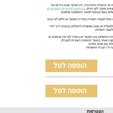
או ההובלה וההרכבה, יהיו מבאר שבע בדרום ועד
צאים מעבר לקו הירוק,
בהתאם לאיזורים המסומנים
ום נוסף ובכפוף למועד האספקה שיסוכם.
 50 ש"ח לכל קומה מעל לקומה השנייה במידה והמוצר או חלקו לא נכנס
ס למעלית או שאין אפשרות להעלותו בבטחה דרך חדר
לשאר העלויות.
ת התשלום בגין המוצר או בנפרד לפי מה שיסוכם או
ם האחר במועד ההזמנה (ישירות למוביל).
אלא אם סוכם אחרת.
קה ע"י חברת האשראי!
הצטרפות