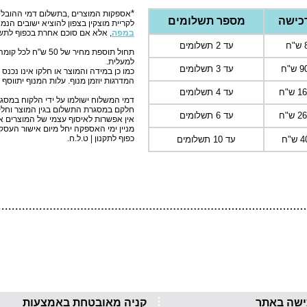
*
אספקות המוצרים ,בתשלום דמי ההובלה 
כישה
מספר תשלומים
לקריית מוצקין בצפון להוציא ישובים הנמ
במפה
, אלא אם סוכם אחרת בכפוף לתשל
עד 2 תשלומים
תחול תוספת מחיר של
למעלית.
"ח
עד 3 תשלומים
כמו כן במידה והמוצר או חלקו אינו נכנ
המדרגות יוזמן מנוף. עלות המנוף יתווסף 
ש"ח
עד 4 תשלומים
דמי המשלוח ישולמו על ידי הלקוח במסגר
חלקם במסגרת התשלום בגין המוצר וחלק
ש"ח
עד 6 תשלומים
אין אפשרות לאיסוף עצמי של המוצרים 
מניין ימי האספקה יחל מיום אישור העס
כפוף לתקנון | ט.ל.ח.
עד 10 תשלומים
ישה באתר
קניה מאובטחת באמצעות