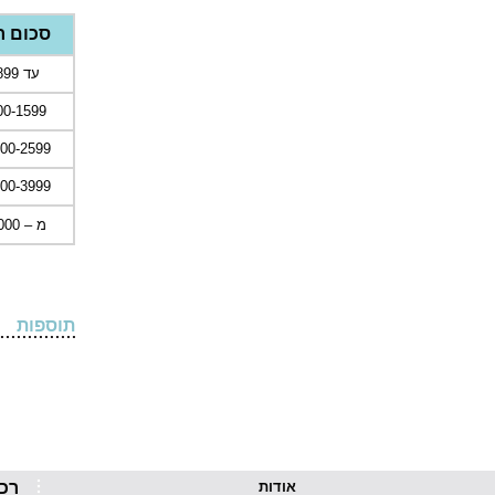
סכום ר
עד 899 ש"ח
900-1599 ש
1600-2599 
2600-3999 
מ – 4000 ש"ח
תוספות
אודות
רכ