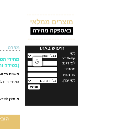
מפרט
חיפוש באתר
מחירי המל
(במידה וה
משטח עץ זוגי ללא מסגרת 140X190 מעץ
המחיר הינו למידה 0
מומלץ לקרא
הובל