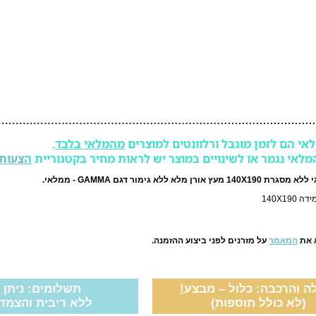
אי הם לזמן מוגבל ורלוונטים למוצרים
מהמלאי בלבד
.
מלאי נגמר או לשינויים במוצר יש לראות מחיר בקטגוריית
ה
צעות
 אורן מלא ללא גימור דגם GAMMA - ממלאי.
140X19
 את
המאמר
על מזרנים לפני ביצוע ההזמנה.
ה והרכבה: כלול – מבצע
!
תשלומים: ניתן לשלם 
(לא כולל תוספות)
ללא ריבית והצמד