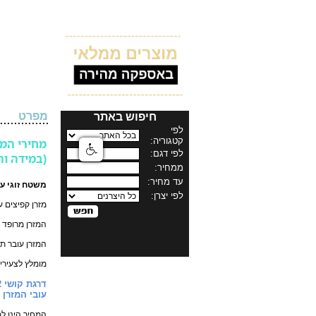
מפרט
חיפוש באתר
מחירי המל
(במידה וה
משטח זוגי עם מסגרת 120X190 מעץ אורן מלא ללא גימ
מזרן קפיצים ע
המזרן מרופד 
המזרן עובר ת
מומלץ לצעירי
דרגת קושי 2 (בסולם של 2-8)
עובי המזרן כ-19 ס
המחיר הינו למידה 0