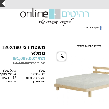
עקבו אחרינו
לחץ על התמונה להגדלה
מש
ממלאי
מחיר:
1,099.00
₪
מחיר רגיל:₪
1,449.00
מע"מ:
כולל מע"מ
זמן אספקה:
24 ימי עסקים
תקופת אחריות:
12 חודשים
שם היצרן:
אינסטייל