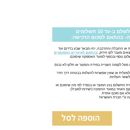
ב-עד 10 תשלומים
ה- בהתאם לסכום הרכישה.
או ההובלה וההרכבה, יהיו מבאר שבע בדרום ועד
צאים מעבר לקו הירוק,
בהתאם לאיזורים המסומנים
ום נוסף ובכפוף למועד האספקה שיסוכם.
 50 ש"ח לכל קומה מעל לקומה השנייה במידה והמוצר או חלקו לא נכנס
ס למעלית או שאין אפשרות להעלותו בבטחה דרך חדר
לשאר העלויות.
ת התשלום בגין המוצר או בנפרד לפי מה שיסוכם או
ם האחר במועד ההזמנה (ישירות למוביל).
אלא אם סוכם אחרת.
קה ע"י חברת האשראי!