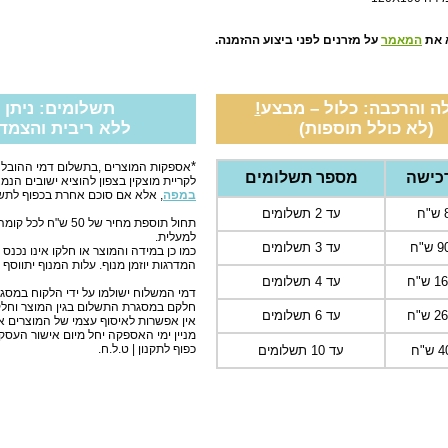
 את
המאמר
על מזרנים לפני ביצוע ההזמנה.
ה והרכבה: כלול – מבצע
!
תשלומים: ניתן לשלם 
(לא כולל תוספות)
ללא ריבית והצמד
*
אספקות המוצרים ,בתשלום דמי ההובלה 
כישה
מספר תשלומים
לקריית מוצקין בצפון להוציא ישובים הנמ
במפה
, אלא אם סוכם אחרת בכפוף לתשל
עד 2 תשלומים
תחול תוספת מחיר של
למעלית.
"ח
עד 3 תשלומים
כמו כן במידה והמוצר או חלקו אינו נכנ
המדרגות יוזמן מנוף. עלות המנוף יתווסף 
ש"ח
עד 4 תשלומים
דמי המשלוח ישולמו על ידי הלקוח במסגר
חלקם במסגרת התשלום בגין המוצר וחלק
ש"ח
עד 6 תשלומים
אין אפשרות לאיסוף עצמי של המוצרים 
מניין ימי האספקה יחל מיום אישור העס
כפוף לתקנון | ט.ל.ח.
עד 10 תשלומים