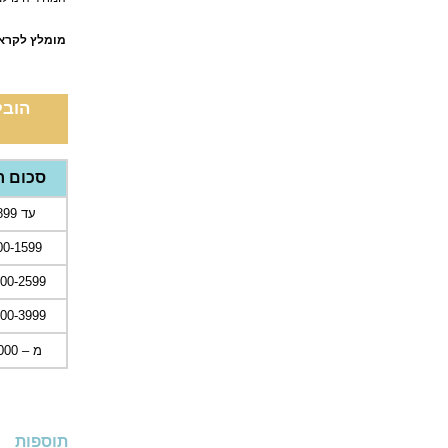
מומלץ לקרא
הובל
סכום ר
עד 899 ש"ח
900-1599 ש
1600-2599 
2600-3999 
מ – 4000 ש"ח
תוספות